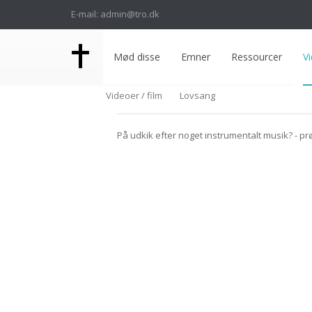
E-mail: admin@tro.dk
Mød disse
Emner
Ressourcer
Vi
Videoer / film
Lovsang
På udkik efter noget instrumentalt musik? - prø