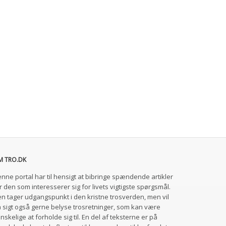
M TRO.DK
nne portal har til hensigt at bibringe spændende artikler
r den som interesserer sig for livets vigtigste spørgsmål.
n tager udgangspunkt i den kristne trosverden, men vil
 sigt også gerne belyse trosretninger, som kan være
nskelige at forholde sig til. En del af teksterne er på