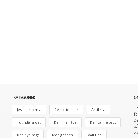
KATEGORIER
O
De
Jesu genkomst
De sidste tider
Antikrist
fo
De
Tusindårsriget
Den frie nåde
Den gamle pagt
på
va
Den nye pagt
Menigheden
Evolution